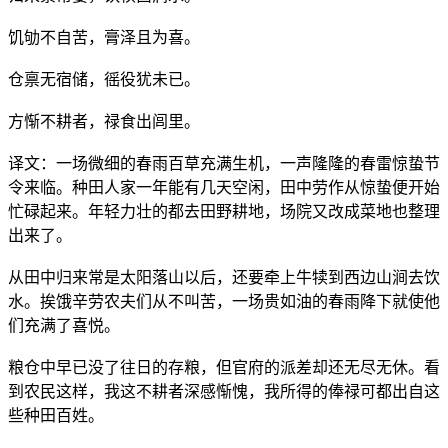
饥劬不自苦，膏泽且为喜。
仓禀无宿储，徭役犹未已。
方惭不耕者，禄食出闾里。
译文：一场微细的春雨百草充满生机，一声隆隆的春雷惊蛰节
令来临。种田人家一年能有几天空闲，田中劳作从惊蛰便开始
忙碌起来。年轻力壮的都去田野耕地，场院又改成菜地也整理
出来了。
从田中归来常是太阳落山以后，还要牵上牛犊到西边山涧去饮
水。挨饿辛劳农夫们从不叫苦，一场贵如油的春雨降下就使他
们充满了喜悦。
粮仓中早已没了往日的存粮，但官府的派差却还无尽无休。看
到农民这样，我这不耕者深感惭愧，我所得的俸禄可都出自这
些种田百姓。