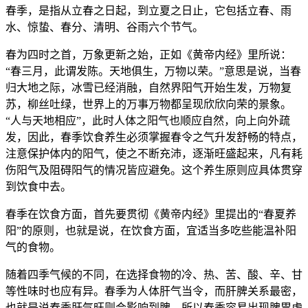
春季，是指从立春之日起，到立夏之日止，它包括立春、雨
水、惊蛰、春分、清明、谷雨六个节气。
春为四时之首，万象更新之始，正如《黄帝内经》里所说：
“春三月，此谓发陈。天地俱生，万物以荣。”意思是说，当春
归大地之际，冰雪已经消融，自然界阳气开始生发，万物复
苏，柳丝吐绿，世界上的万事万物都呈现欣欣向荣的景象。
“人与天地相应”，此时人体之阳气也顺应自然，向上向外疏
发，因此，春季饮食养生必须掌握春令之气升发舒畅的特点，
注意保护体内的阳气，使之不断充沛，逐渐旺盛起来，凡有耗
伤阳气及阻碍阳气的情况皆应避免。这个养生原则应具体贯穿
到饮食中去。
春季在饮食方面，首先要贯彻《黄帝内经》里提出的“春夏养
阳”的原则，也就是说，在饮食方面，宜适当多吃些能温补阳
气的食物。
随着四季气候的不同，在选择食物的冷、热、苦、酸、辛、甘
等性味时也应有异。春季为人体肝气当令，而肝脾关系最密，
也就是说春季肝气旺则会影响到脾，所以春季容易出现脾胃虚