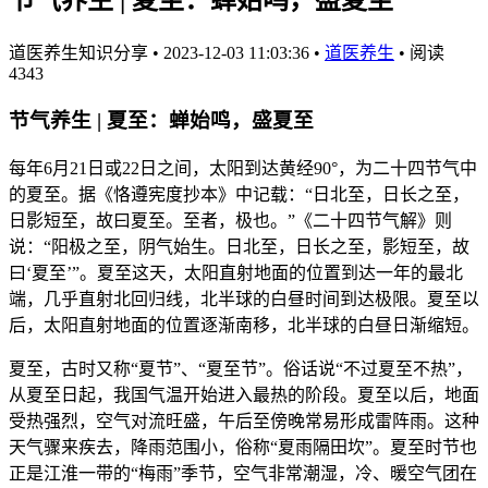
道医养生知识分享
•
2023-12-03 11:03:36
•
道医养生
•
阅读
4343
节气养生 | 夏至：蝉始鸣，盛夏至
每年6月21日或22日之间，太阳到达黄经90°，为二十四节气中
的夏至。据《恪遵宪度抄本》中记载：“日北至，日长之至，
日影短至，故曰夏至。至者，极也。”《二十四节气解》则
说：“阳极之至，阴气始生。日北至，日长之至，影短至，故
曰‘夏至’”。夏至这天，太阳直射地面的位置到达一年的最北
端，几乎直射北回归线，北半球的白昼时间到达极限。夏至以
后，太阳直射地面的位置逐渐南移，北半球的白昼日渐缩短。
夏至，古时又称“夏节”、“夏至节”。俗话说“不过夏至不热”，
从夏至日起，我国气温开始进入最热的阶段。夏至以后，地面
受热强烈，空气对流旺盛，午后至傍晚常易形成雷阵雨。这种
天气骤来疾去，降雨范围小，俗称“夏雨隔田坎”。夏至时节也
正是江淮一带的“梅雨”季节，空气非常潮湿，冷、暖空气团在