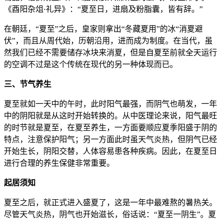
《酉阳杂俎·礼异》：“夏至日，进扇及粉脂囊，皆有辞。”
在朝廷，“夏至”之后，皇家则拿出“冬藏夏用”的冰“消夏避
伏”，而且从周代始，历朝沿用，进而成为制度。在当代，虽
然我们已经不需要储存冰块来消夏，但是自夏至前就全天运行
的空调不过是这个传统在现代的另一种体现而已。
三、节气养生
夏至就如一天中的午时，此时阳气最强，而阴气也萌发，一年
中的阴阳就是从这时开始转换的。从中医理论来说，阳气最旺
的时节就是夏至，在夏至养生，一方面要顺应夏季阳盛于阴的
特点，注意保护阳气；另一方面此时虽天气炎热，但阴气已经
开始生长，阴阳交替，人体容易患各种疾病。因此，在夏至日
进行合理的养生保健非常重要。
起居须知
夏至之后，就正式进入盛夏了，这是一年中最难熬的暑热关。
尽管天气炎热，阴气也开始滋长，俗话说：“夏至一阴生”。夏