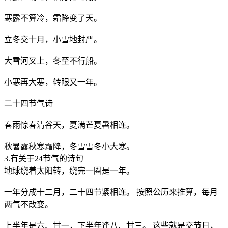
寒露不算冷，霜降变了天。
立冬交十月，小雪地封严。
大雪河叉上，冬至不行船。
小寒再大寒，转眼又一年。
二十四节气诗
春雨惊春清谷天，夏满芒夏暑相连。
秋暑露秋寒霜降，冬雪雪冬小大寒。
3.有关于24节气的诗句
地球绕着太阳转，绕完一圈是一年。
一年分成十二月，二十四节紧相连。 按照公历来推算，每月
两气不改变。
上半年是六、甘一，下半年逢八、甘三。 这些就是交节日，