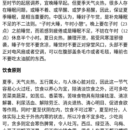
至时节的起居调养，宜晚睡早起。但夏季天气炎热，很多人存
在睡眠问题，或睡不着、或早醒、或梦多易醒，因此，保证夏
季睡眠，是相当重要的。中医认为，睡好子午觉，是补充睡眠
不足的不二法则。“子时大睡，午时小憩”。晚上要在子时（23
点）之前睡觉，而若感到疲倦或是睡眠不足，不妨在午时（12
点）休息半个小时。夏日炎热，腠理开泄，易受风寒湿邪侵
袭，睡子午觉不要贪凉，睡觉时不要正对穿堂风口，头部不要
正对电风扇或者空调，可以在腹部盖条毛巾或者毛毯，睡前也
不要吃太油腻的东西。
饮食原则
夏季，天气炎热，五行属火，与人体心脏对应，因此这一节气
容易心火过旺，饮食以养心为宜，除清淡饮食之外，还可多吃
苦菜类蔬菜，如苦瓜、香菜等。苦味食物具有除燥祛湿、清凉
解暑、利尿活血、解除劳乏、消炎退热、清心明目、促进食欲
等作用。同时“夏至伏阴在内，饮食不可过寒”，夏至时分，人
体实际上处于外热内寒的状态，所以冷食不宜多吃，少吃尚
可，贪多则定会寒伤脾胃，令人吐泻。西瓜、绿豆汤、乌梅、