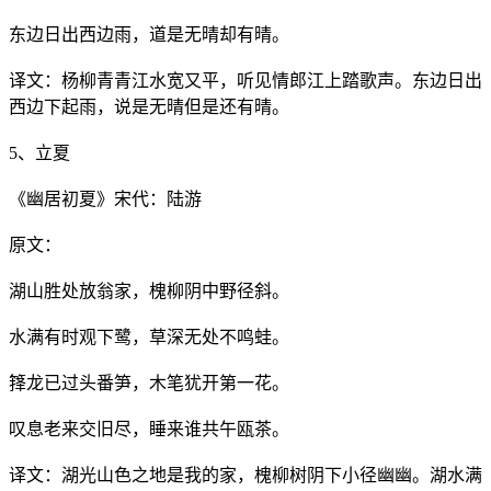
东边日出西边雨，道是无晴却有晴。
译文：杨柳青青江水宽又平，听见情郎江上踏歌声。东边日出
西边下起雨，说是无晴但是还有晴。
5、立夏
《幽居初夏》宋代：陆游
原文：
湖山胜处放翁家，槐柳阴中野径斜。
水满有时观下鹭，草深无处不鸣蛙。
箨龙已过头番笋，木笔犹开第一花。
叹息老来交旧尽，睡来谁共午瓯茶。
译文：湖光山色之地是我的家，槐柳树阴下小径幽幽。湖水满