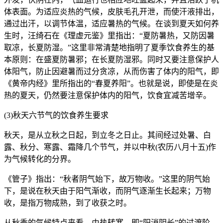
体表面。为适应炎热的气候，皮肤毛孔开泄，而使汗液排出，
通过出汗，以调节体温，适应暑热的气候。在谈到夏天如何养
生时，汪绮石在《理虚元鉴》里指出：“夏防暑热，又防因暑
取凉，长夏防湿。”这里非常清楚地指明了夏季饮食养生的基
本原则：在盛夏防暑邪；在长夏防湿邪。同时又要注意保护人
体阳气，防止因避暑而过分贪凉，从而伤害了体内的阳气，即
《黄帝内经》里所指出的“春夏养阳”。也就是说，即使是在炎
热的夏天，仍然要注意保护体内的阳气，饮食宜减苦增辛。
(3)秋天六节气的饮食养生要求
秋天，是从立秋之日起，到立冬之日止。其间经过处暑、白
露、秋分、寒露、霜降几个节气，并以中秋(农历八月十五)作
为气候转化的分界。
《管子》指出：“秋者阴气始下，故万物收。”这里的阴气始
下，是说在秋天由于阳气渐收，而阴气逐渐生长起来；万物
收，是指万物成熟，到了收获之时。
从秋季的气候特点来看，由热转寒，即“阳消阴长”的过渡阶