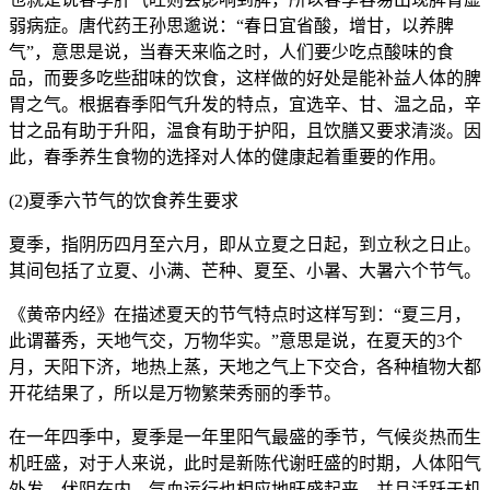
弱病症。唐代药王孙思邈说：“春日宜省酸，增甘，以养脾
气”，意思是说，当春天来临之时，人们要少吃点酸味的食
品，而要多吃些甜味的饮食，这样做的好处是能补益人体的脾
胃之气。根据春季阳气升发的特点，宜选辛、甘、温之品，辛
甘之品有助于升阳，温食有助于护阳，且饮膳又要求清淡。因
此，春季养生食物的选择对人体的健康起着重要的作用。
(2)夏季六节气的饮食养生要求
夏季，指阴历四月至六月，即从立夏之日起，到立秋之日止。
其间包括了立夏、小满、芒种、夏至、小暑、大暑六个节气。
《黄帝内经》在描述夏天的节气特点时这样写到：“夏三月，
此谓蕃秀，天地气交，万物华实。”意思是说，在夏天的3个
月，天阳下济，地热上蒸，天地之气上下交合，各种植物大都
开花结果了，所以是万物繁荣秀丽的季节。
在一年四季中，夏季是一年里阳气最盛的季节，气候炎热而生
机旺盛，对于人来说，此时是新陈代谢旺盛的时期，人体阳气
外发，伏阴在内，气血运行也相应地旺盛起来，并且活跃于机