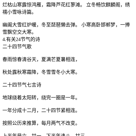
烂枯山寒露惊鸿雁，霜降芦花红蓼滩。 立冬畅饮麒麟阁，绣
襦小雪咏诗篇。
幽阖大雪红炉暖，冬至琵琶懒去弹。 小寒高卧邯郸梦，一捧
雪飘空交大寒。
4.有关24节气的诗
二十四节气歌
春雨惊春清谷天，夏满芒夏暑相连，
秋处露秋寒霜降，冬雪雪冬小大寒。
二十四节气七言诗
地球绕着太阳转，绕完一圈是一年。
一年分成十二月，二十四节紧相连。
按照公历来推算，每月两气不改变。
上半年是六、甘一，下半年逢八、甘三。