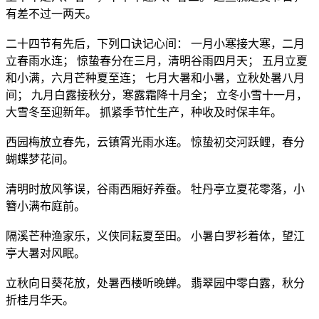
有差不过一两天。
二十四节有先后，下列口诀记心间： 一月小寒接大寒，二月
立春雨水连； 惊蛰春分在三月，清明谷雨四月天； 五月立夏
和小满，六月芒种夏至连； 七月大暑和小暑，立秋处暑八月
间； 九月白露接秋分，寒露霜降十月全； 立冬小雪十一月，
大雪冬至迎新年。 抓紧季节忙生产，种收及时保丰年。
西园梅放立春先，云镇霄光雨水连。 惊蛰初交河跃鲤，春分
蝴蝶梦花间。
清明时放风筝误，谷雨西厢好养蚕。 牡丹亭立夏花零落，小
簪小满布庭前。
隔溪芒种渔家乐，义侠同耘夏至田。 小暑白罗衫着体，望江
亭大暑对风眠。
立秋向日葵花放，处暑西楼听晚蝉。 翡翠园中零白露，秋分
折桂月华天。