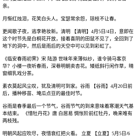
亲。
月惭红烛泪，花笑白头人。宝瑟常余怨，琼枝不让春。
更闻歌子夜，逃李艳妆新。清明 【清明】4月5日/4日，意即在
这个时节先是白桐花开放，接着喜阴的田鼠不见了，全回到了
地下的洞中，然后是雨后的天空中可以见到彩虹了。
《临安春雨初霁》宋 陆游 世味年来薄似纱，谁令骑马客京
华？小楼一夜听春雨，深巷明朝卖杏花。矮纸斜行闲作草，晴
窗细乳戏分茶。
素衣莫起风尘叹，犹及清明可到家。谷雨 【谷雨】4月20日前
后，播种移苗、埯瓜点豆的最佳时节。
谷雨是春季最后一个节气，谷雨节气的到来意味着寒潮天气基
本结束。 《惜牡丹花》唐 白居易 惆怅阶前红牡丹，晚来唯有
两枝残。
明朝风起应吹尽，夜惜衰红把火看。 立夏 【立夏】5月5日/6