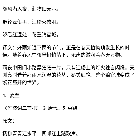
随风潜入夜，润物细无声。
野径云俱黑，江船火独明。
晓看红湿处，花重锦官城。
译文：好雨知道下雨的节气，正是在春天植物萌发生长的时
侯。随着春风在夜里悄悄落下，无声的滋润着春天万物。
雨夜中田间小路黑茫茫一片，只有江船上的灯火独自闪烁。天
刚亮时看着那雨水润湿的花丛，娇美红艳，整个锦官城变成了
繁花盛开的世界。
4、夏至
《竹枝词二首·其一》唐代：刘禹锡
原文：
杨柳青青江水平，闻郎江上踏歌声。