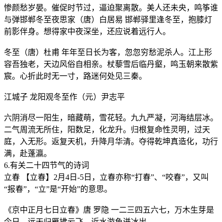
惨颜愁岁晏。催促时节过，逼迫聚离散。美人还未央，鸣筝谁
与弹邯郸冬至夜思家（唐）白居易 邯郸驿里逢冬至，抱膝灯
前影伴身。想得家中夜深坐，还应说着远行人。
冬至（唐）杜甫 年年至日长为客，忽忽穷愁泥杀人。江上形
容吾独老，天边风俗自相亲。杖藜雪后临丹壑，鸣玉朝来散紫
宸。心折此时无一寸，路迷何处见三秦。
江城子 龙阳观冬至作（元）尹志平
六阴消尽一阳生，暗藏萌，雪花轻。九九严凝，河海结层冰。
二气周流无所住，阳数足，化龙升。归根复命性灵明，过天
庭，入无形。返复天机，升降月华清。夺得乾坤真造化，功行
满，赴蓬瀛。
6.有关二十四节气的诗词
立春 【立春】2月4日-5日，立春亦称“打春”、“咬春”，又叫
“报春”，“立”是“开始”的意思。
《京中正月七日立春》唐 罗隐 一二三四五六七，万木生芽是
今日。远天归雁拂云飞，近水游鱼迸冰出。