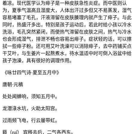
着凉。现代医学认为痱子是一种皮肤急性炎症。而中医则认
为，夏季气温高且湿度大，人体出汗过多但又不易蒸发，湿气
容易堵塞了毛孔，汗液滞留在皮肤腠理内就产生了痱子。与此
同时，热盛汗多出，特别是孩子运动后，若此时给小孩以冷水
洗浴，毛孔突然紧闭，而使热气滞留在皮肤之间，热气与冷水
也会形成湿气，排泄不畅也容易出痱子。症状轻的话，可以擦
拭一些痱子粉。还可用艾叶洗澡可以消除痱子，去中药铺买点
干艾叶，与生姜片一起熬煮水，待水温适中时可倒入浴盆中给
孩子泡澡，具有很好的调理作用。
《咏廿四气诗·夏至五月中》
唐朝·元稹
处处闻蝉响，须知五月中。
龙潜淥水坑，火助太阳宫。
过雨频飞电，行云屡带虹。
蕤（ruí） 宾移去后，二气各西东。