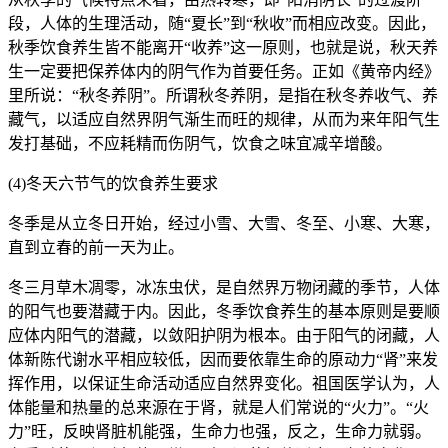
段，人体的生理活动，随“夏长”到“秋收”而相应改变。因此，
秋季饮食养生皆不能离开“收养”这一原则，也就是说，秋天养
生一定要把保养体内的阴气作为首要任务。正如《黄帝内经》
里所说：“秋冬养阴”。所谓秋冬养阴，是指在秋冬养收气、养
藏气，以适应自然界阴气渐生而旺的规律，从而为来年阳气生
发打基础，不应耗精而伤阴气，饮食之味宜减辛增酸。
(4)冬天六节气的饮食养生要求
冬季是从立冬日开始，经过小雪、大雪、冬至、小寒、大寒，
直到立春的前一天为止。
冬三月草木凋零，冰冻虫伏，是自然界万物闭藏的季节，人体
的阳气也要潜藏于内。因此，冬季饮食养生的基本原则是要顺
应体内阳气的潜藏，以敛阳护阴为根本。由于阳气的闭藏，人
体新陈代谢水平相应较低，因而要依靠生命的原动力“肾”来发
挥作用，以保证生命活动适应自然界变化。祖国医学认为，人
体能量和热量的总来源在于肾，就是人们常说的“火力”。“火
力”旺，反映肾脏机能强，生命力也强，反之，生命力就弱。