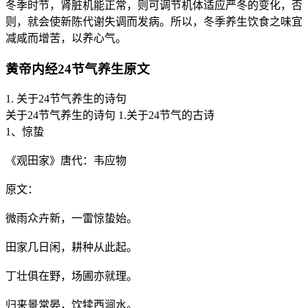
冬季时节，肾脏机能正常，则可调节机体适应严冬的变化，否
则，就会使新陈代谢失调而发病。所以，冬季养生饮食之味宜
减咸而增苦，以养心气。
黄帝内经24节气养生原文
1. 关于24节气养生的诗句
关于24节气养生的诗句 1.关于24节气的古诗
1、惊蛰
《观田家》唐代：韦应物
原文：
微雨众卉新，一雷惊蛰始。
田家几日闲，耕种从此起。
丁壮俱在野，场圃亦就理。
归来景常晏，饮犊西涧水。