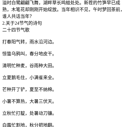
溢时白鹭翩翩飞舞，湖畔草长鸣蛙处处。新茬的竹笋早已成
熟，木笔花却刚刚开始绽放。当年相识不见，午时梦回茶前，
谁人共话当年？
2.关于24节气的诗句
二十四节气歌
打春阳气转，雨水沿河边。
惊蛰乌鸦叫，春分地皮干。
清明忙种麦，谷雨种大田。
立夏鹅毛住，小满雀来全。
芒种开了铲，夏至不纳棉。
小暑不算热，大暑三伏天。
立秋忙打靛，处暑动刀镰。
白露忙割地，秋分把地翻。