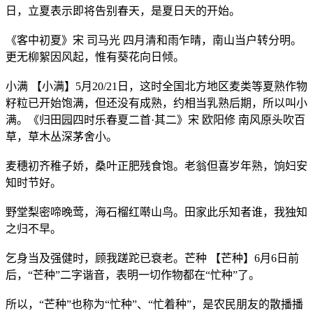
日，立夏表示即将告别春天，是夏日天的开始。
《客中初夏》宋 司马光 四月清和雨乍晴，南山当户转分明。
更无柳絮因风起，惟有葵花向日倾。
小满 【小满】5月20/21日，这时全国北方地区麦类等夏熟作物
籽粒已开始饱满，但还没有成熟，约相当乳熟后期，所以叫小
满。《归田园四时乐春夏二首·其二》宋 欧阳修 南风原头吹百
草，草木丛深茅舍小。
麦穗初齐稚子娇，桑叶正肥残食饱。老翁但喜岁年熟，饷妇安
知时节好。
野堂梨密啼晚莺，海石榴红啭山鸟。田家此乐知者谁，我独知
之归不早。
乞身当及强健时，顾我蹉跎已衰老。芒种 【芒种】6月6日前
后，“芒种”二字谐音，表明一切作物都在“忙种”了。
所以，“芒种”也称为“忙种”、“忙着种”，是农民朋友的散播播