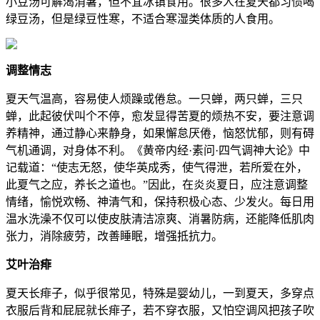
小豆汤可解渴消暑，但不宜冰镇食用。很多人在夏天都习惯喝
绿豆汤，但是绿豆性寒，不适合寒湿类体质的人食用。
调整情志
夏天气温高，容易使人烦躁或倦怠。一只蝉，两只蝉，三只
蝉，此起彼伏叫个不停，愈发显得苦夏的烦热不安，要注意调
养精神，通过静心来静身，如果懈怠厌倦，恼怒忧郁，则有碍
气机通调，对身体不利。《黄帝内经·素问·四气调神大论》中
记载道：“使志无怒，使华英成秀，使气得泄，若所爱在外，
此夏气之应，养长之道也。”因此，在炎炎夏日，应注意调整
情绪，愉悦欢畅、神清气和，保持积极心态、少发火。每日用
温水洗澡不仅可以使皮肤清洁凉爽、消暑防病，还能降低肌肉
张力，消除疲劳，改善睡眠，增强抵抗力。
艾叶治痱
夏天长痱子，似乎很常见，特殊是婴幼儿，一到夏天，多穿点
衣服后背和屁屁就长痱子，若不穿衣服，又怕空调风把孩子吹