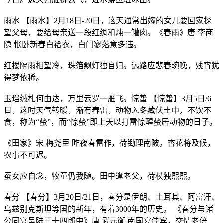
雨水 【雨水】2月18日-20日，这天通常出嫁的女儿要回家探
望父母，要给母亲送一段红绸和炖一罐肉。《春雨》唐 李商
隐 怅卧新春白袷衣，白门寥落意多违。
红楼隔雨相望冷，珠箔飘灯独自归。远路应悲春畹晚，残宵犹
得梦依稀。
玉珰缄札何由达，万里云罗一雁飞。惊蛰 【惊蛰】3月5日/6
日，这时天气转暖，渐有春雷，动物入冬藏伏土中，不饮不
食，称为“蛰”，而“惊蛰”即上天以打雷惊醒蛰居动物的日子。
《田家》宋 梅尧臣 昨夜春雷作，荷锄理南陂。杏花将及候，
农事不可迟。
蚕女应自念，牧童仍我随。田中逢老父，荷杖独熙熙。
春分 【春分】3月20日/21日，春分是伊朗、土耳其、阿富汗、
乌兹别克斯坦等国的新年，有着3000年的历史。 《春分与诸
公同宴呈陆三十四郎中》唐 武元衡 南国宴佳宾，交情老倍