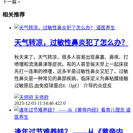
下一篇 »
相关推荐
道医养生
天气转凉，过敏性鼻炎犯了怎么办？
秋天来了，天气转凉，很多人容易出现鼻塞、鼻痒、打
喷嚏和流清鼻涕等症状。有的人甚至每天早上一起床就
先打一连串的喷嚏，这多半是过敏性鼻炎又犯了。过敏
性鼻炎是一种常见的鼻部疾病，临床定义为鼻粘膜接触
过敏原后,由免疫球蛋白E（IgE） 介导的炎症反
天师府
2023-12-03 11:14:46
422
0
道
医养生
逢年过节难养娃？ ——从《黄帝内