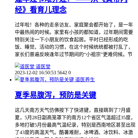
经》看育儿理念
过年啦！各种的走亲访友、家庭聚会都开始了，是一年
中最热闹的时候。家里有小孩的都知道，过年期间需要
特别关注一下小朋友的饮食起居。平时已经形成的吃
饭、睡觉、活动的习惯，在这个时候统统都被打乱了，
家长们普遍反映逢年过节期间的“小祖宗”更难伺候。节
道医堂
2023-12-02 16:50:53
5642
0
道医养生
夏季易腹泻，预防是关键
这几天南方天气仿佛按下了快进键，直接跳到了7月盛
夏，5月28日副高笼罩下的南方12个省区气温超过35度，
多地打破5月份最高气温纪录，特别是西南地区甚至出现
了43度的高温天气。酷暑难耐，冰啤酒、冰饮料、冰激