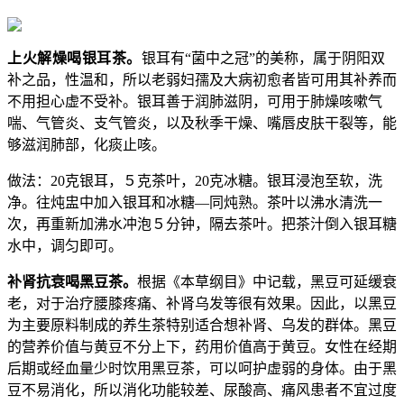
上火解燥喝银耳茶。
银耳有“菌中之冠”的美称，属于阴阳双
补之品，性温和，所以老弱妇孺及大病初愈者皆可用其补养而
不用担心虚不受补。银耳善于润肺滋阴，可用于肺燥咳嗽气
喘、气管炎、支气管炎，以及秋季干燥、嘴唇皮肤干裂等，能
够滋润肺部，化痰止咳。
做法：20克银耳，５克茶叶，20克冰糖。银耳浸泡至软，洗
净。往炖盅中加入银耳和冰糖—同炖熟。茶叶以沸水清洗一
次，再重新加沸水冲泡５分钟，隔去茶叶。把茶汁倒入银耳糖
水中，调匀即可。
补肾抗衰喝黑豆茶。
根据《本草纲目》中记载，黑豆可延缓衰
老，对于治疗腰膝疼痛、补肾乌发等很有效果。因此，以黑豆
为主要原料制成的养生茶特别适合想补肾、乌发的群体。黑豆
的营养价值与黄豆不分上下，药用价值高于黄豆。女性在经期
后期或经血量少时饮用黑豆茶，可以呵护虚弱的身体。由于黑
豆不易消化，所以消化功能较差、尿酸高、痛风患者不宜过度