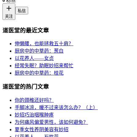
0
粉丝
私信
关注
道医堂的最近文章
伸懒腰，也能拯救五十肩？
厨房中的中草药：葱白
以花养人——女贞
经常失眠？助眠妙招来帮忙
厨房中的中草药：桂花
道医堂的热门文章
你的颈椎还好吗？
手脚冰凉，暖不过来该怎么办？（上）
妙招巧治咽喉肿疼
为何痛风偏爱男性，该如何避免？
夏季女性养阴美容有妙招
以花养人——石竹花