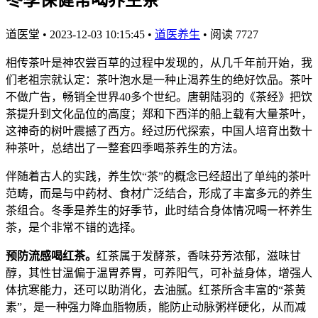
道医堂
•
2023-12-03 10:15:45
•
道医养生
•
阅读 7727
相传茶叶是神农尝百草的过程中发现的，从几千年前开始，我
们老祖宗就认定：茶叶泡水是一种止渴养生的绝好饮品。茶叶
不做广告，畅销全世界40多个世纪。唐朝陆羽的《茶经》把饮
茶提升到文化品位的高度；郑和下西洋的船上载有大量茶叶，
这神奇的树叶震撼了西方。经过历代探索，中国人培育出数十
种茶叶，总结出了一整套四季喝茶养生的方法。
伴随着古人的实践，养生饮“茶”的概念已经超出了单纯的茶叶
范畴，而是与中药材、食材广泛结合，形成了丰富多元的养生
茶组合。冬季是养生的好季节，此时结合身体情况喝一杯养生
茶，是个非常不错的选择。
预防流感喝红茶。
红茶属于发酵茶，香味芬芳浓郁，滋味甘
醇，其性甘温偏于温胃养胃，可养阳气，可补益身体，增强人
体抗寒能力，还可以助消化，去油腻。红茶所含丰富的“茶黄
素”，是一种强力降血脂物质，能防止动脉粥样硬化，从而减