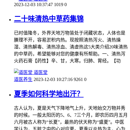
2023-12-03 10:37:47
1019
0
二十味清热中草药集锦
已时值隆冬，外界天地万物皆处于闭藏状态，人体也是
腠理不开，容易淤积内热。现按照清热泻火、清热燥
湿、清热解毒、清热凉血、清虚热这5大类介绍20味清热
的中草药，希望能够对您的健康有所帮助。一、清热泻
火药石膏【药性】辛、甘，大寒。归肺、胃经。【功
道医堂
道医养生
2023-12-03 10:27:16
9261
0
夏季如何科学地出汗？
古人认为，夏是天气下降地气上升，天地始交万物并秀
的时候。一般太阳历的5、6、7三个月，即农历四月五月
六月被古人称为“长夏”，最热的伏天称为“盛夏”。中医
学认为，五脏之中的心对应夏。夏季以炎热为主，心为