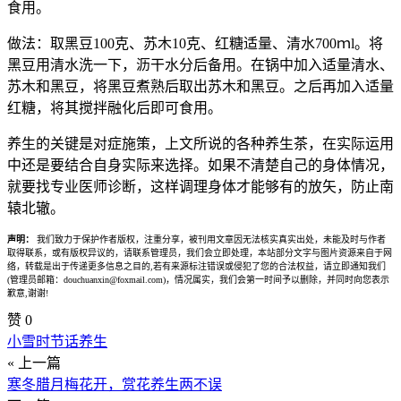
食用。
做法：取黑豆100克、苏木10克、红糖适量、清水700ｍl。将
黑豆用清水洗一下，沥干水分后备用。在锅中加入适量清水、
苏木和黑豆，将黑豆煮熟后取出苏木和黑豆。之后再加入适量
红糖，将其搅拌融化后即可食用。
养生的关键是对症施策，上文所说的各种养生茶，在实际运用
中还是要结合自身实际来选择。如果不清楚自己的身体情况，
就要找专业医师诊断，这样调理身体才能够有的放矢，防止南
辕北辙。
声明：
我们致力于保护作者版权，注重分享，被刊用文章因无法核实真实出处，未能及时与作者
取得联系，或有版权异议的，请联系管理员，我们会立即处理，本站部分文字与图片资源来自于网
络，转载是出于传递更多信息之目的,若有来源标注错误或侵犯了您的合法权益，请立即通知我们
(管理员邮箱：douchuanxin@foxmail.com)，情况属实，我们会第一时间予以删除，并同时向您表示
歉意,谢谢!
赞
0
小雪时节话养生
« 上一篇
寒冬腊月梅花开，赏花养生两不误