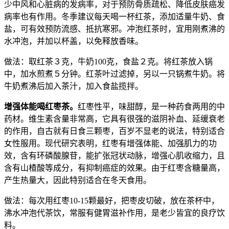
少中风和心脏病的发病率，对于预防骨质疏松、降低皮肤癌发
病率也有作用。冬季建议每天喝一杯红茶，添加适量牛奶、食
盐，可有效预防流感、抵抗寒邪。冲泡红茶时，宜用刚煮沸的
水冲泡，并加以杯盖，以免释放香味。
做法：取红茶３克，牛奶100克，食盐２克。将红茶放入锅
中，加水煎煮５分钟。红茶叶过滤掉，另以一只锅煮牛奶。将
牛奶煮沸后加入茶汁，加入食盐揽拌。
增强体能喝红枣茶。
红枣性平，味甜醇，是一种药食两用的中
药材。维生素含量非常高，它具有很强的滋阴补血、延缓衰老
的作用，自古就有日食三颗枣，百岁不显老的说法，特别适合
女性服用。现代研究表明，红枣有增强体能、加强肌力的功
效，含有环磷酸腺苷，能扩张冠状动脉，增强心肌收缩力，且
含有山楂酸等成分，有抑制癌症的效果。由于红枣含糖量高，
产生热量大，因此特别适合在冬天食用。
做法：每次用红枣10-15颗最好，把枣皮切破，放在茶杯中，
沸水冲泡代茶饮，常服有健胃滋补作用，是老少皆宜的良疗饮
料。